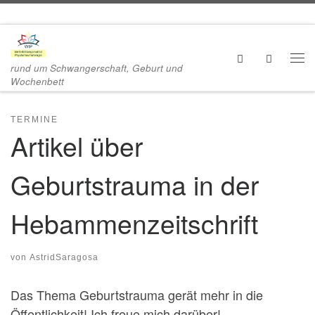
Zum Inhalt springen
Search
rund um Schwangerschaft, Geburt und
Me
Wochenbett
TERMINE
Artikel über
Geburtstrauma in der
Hebammenzeitschrift
von
AstridSaragosa
Das Thema Geburtstrauma gerät mehr in die
Öffentlichkeit! Ich freue mich darüber!