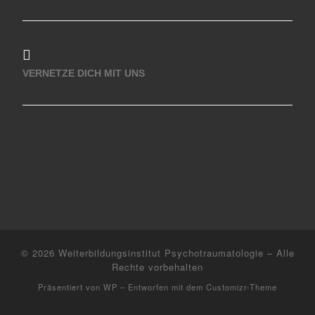
VERNETZE DICH MIT UNS
© 2026
Weiterbildungsinstitut Psychotraumatologie
– Alle
Rechte vorbehalten
Präsentiert von
WP
– Entworfen mit dem
Customizr-Theme