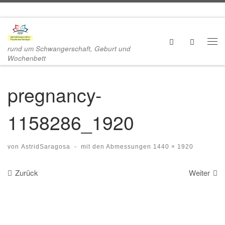
Zum Inhalt springen
Search
rund um Schwangerschaft, Geburt und
Me
Wochenbett
pregnancy-
1158286_1920
von
AstridSaragosa
-
mit den Abmessungen
1440 × 1920
Bilder Navigation
Zurück
Weiter