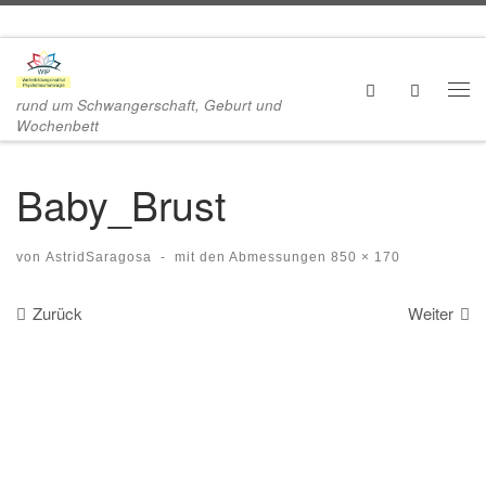
Zum Inhalt springen
Search
rund um Schwangerschaft, Geburt und
Me
Wochenbett
Baby_Brust
von
AstridSaragosa
-
mit den Abmessungen
850 × 170
Bilder Navigation
Zurück
Weiter